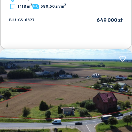
2
2
1 118 m
580,50 zł/m
649 000 zł
BLU-GS-6827
Dodaj