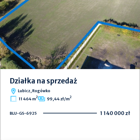
Działka na sprzedaż
Lubicz, Rogówko
2
2
11 464 m
99,44 zł/m
1 140 000 zł
BLU-GS-6925