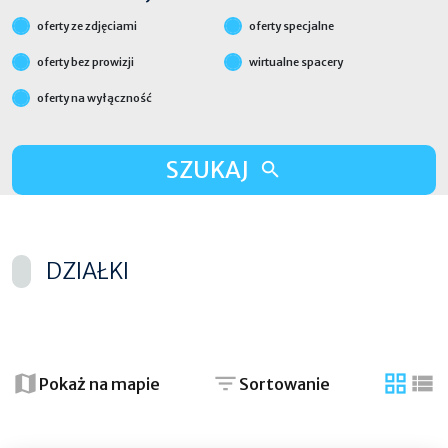
oferty ze zdjęciami
oferty specjalne
oferty bez prowizji
wirtualne spacery
oferty na wyłączność
SZUKAJ
DZIAŁKI
+
−
Pokaż na mapie
Sortowanie
tabela
list