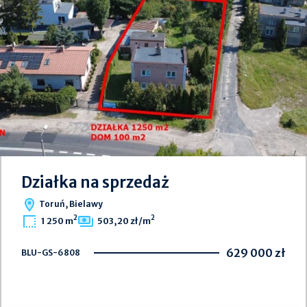
Działka na sprzedaż
Toruń, Bielawy
2
2
1 250 m
503,20 zł/m
629 000 zł
BLU-GS-6808