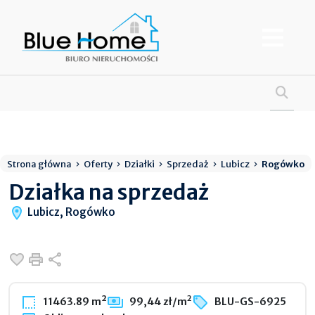
Strona główna
Oferty
Działki
Sprzedaż
Lubicz
Rogówko
Działka na sprzedaż
Lubicz, Rogówko
Dodaj do ulubionych
Drukuj
Udostępnij
2
11463.89 m²
99,44 zł/m
BLU-GS-6925