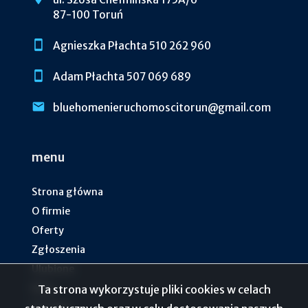
87-100 Toruń
Agnieszka Płachta 510 262 960
Adam Płachta 507 069 689
bluehomenieruchomoscitorun@gmail.com
menu
Strona główna
O firmie
Oferty
Zgłoszenia
Ulubione
Blog
Ta strona wykorzystuje pliki cookies w celach
Kontakt