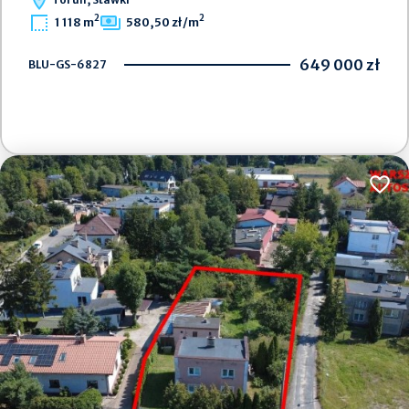
2
2
1 118 m
580,50 zł/m
649 000 zł
BLU-GS-6827
Dodaj