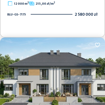
2
2
12 000 m
215,00 zł/m
2 580 000 zł
BLU-GS-7175
Dodaj