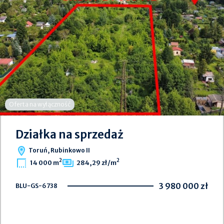
Oferta na wyłączność
Działka na sprzedaż
Toruń, Rubinkowo II
2
2
14 000 m
284,29 zł/m
3 980 000 zł
BLU-GS-6738