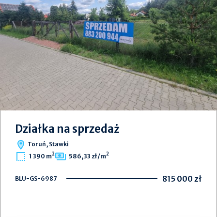
Działka na sprzedaż
Toruń, Stawki
2
2
1 390 m
586,33 zł/m
815 000 zł
BLU-GS-6987