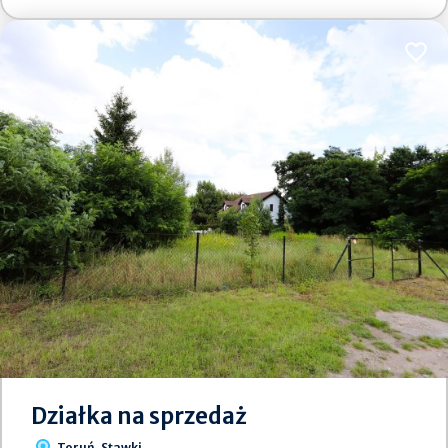
Dodaj
Działka na sprzedaż
Toruń, Stawki