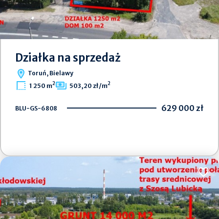
Działka na sprzedaż
Toruń, Bielawy
2
2
1 250 m
503,20 zł/m
629 000 zł
BLU-GS-6808
Dodaj