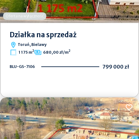
Oferta na wyłączność
Działka na sprzedaż
Toruń, Bielawy
2
2
1 175 m
680,00 zł/m
799 000 zł
BLU-GS-7106
Dodaj