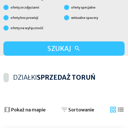
oferty ze zdjęciami
oferty specjalne
oferty bez prowizji
wirtualne spacery
oferty na wyłączność
SZUKAJ
DZIAŁKI
SPRZEDAŻ TORUŃ
+
−
Pokaż na mapie
Sortowanie
tabela
list