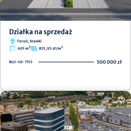
Działka na sprzedaż
Toruń, Stawki
2
2
601 m
831,95 zł/m
500 000 zł
BLU-GS-7153
Dodaj