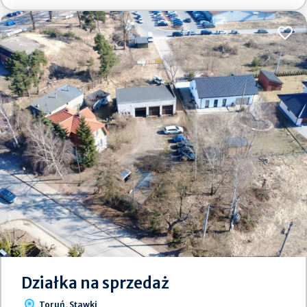
Dodaj
Działka na sprzedaż
Toruń, Stawki