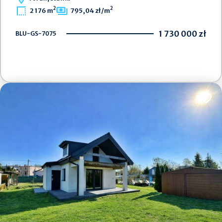
2
2
2 176 m
795,04 zł/m
1 730 000 zł
BLU-GS-7075
Dodaj