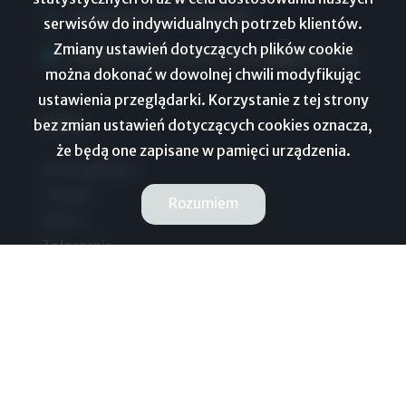
Adam Płachta 507 069 689
serwisów do indywidualnych potrzeb klientów.
Zmiany ustawień dotyczących plików cookie
bluehomenieruchomoscitorun@gmail.com
można dokonać w dowolnej chwili modyfikując
ustawienia przeglądarki. Korzystanie z tej strony
menu
bez zmian ustawień dotyczących cookies oznacza,
że będą one zapisane w pamięci urządzenia.
Strona główna
O firmie
Rozumiem
Oferty
Zgłoszenia
Ulubione
Blog
Kontakt
Rodo