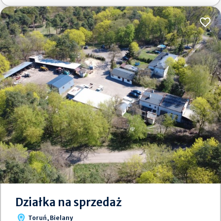
Dodaj
Działka na sprzedaż
Toruń, Bielany