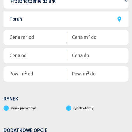
RYNEK
rynek pierwotny
rynek wtórny
DODATKOWE OPCJE