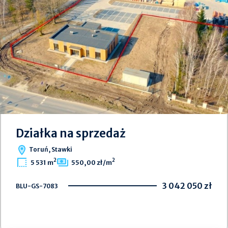
Działka na sprzedaż
Toruń, Stawki
2
2
5 531 m
550,00 zł/m
3 042 050 zł
BLU-GS-7083