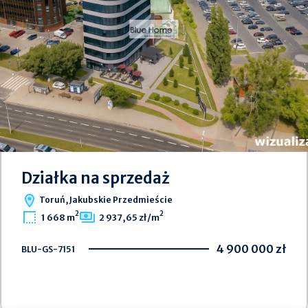
Działka na sprzedaż
Toruń, Jakubskie Przedmieście
2
2
1 668 m
2 937,65 zł/m
4 900 000 zł
BLU-GS-7151