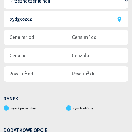
RYNEK
rynek pierwotny
rynek wtórny
DODATKOWE OPCJE