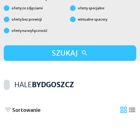
oferty ze zdjęciami
oferty specjalne
oferty bez prowizji
wirtualne spacery
oferty na wyłączność
SZUKAJ
HALE
BYDGOSZCZ
Sortowanie
tabela
list