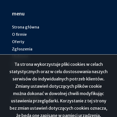
menu
Strona główna
O firmie
Oferty
Zgłoszenia
Ulubione
Blog
Ta strona wykorzystuje pliki cookies w celach
Kontakt
statystycznych oraz w celu dostosowania naszych
Rodo
serwisów do indywidualnych potrzeb klientów.
Zmiany ustawień dotyczących plików cookie
można dokonać w dowolnej chwili modyfikując
social media
Facebook
ustawienia przeglądarki. Korzystanie z tej strony
bez zmian ustawień dotyczących cookies oznacza,
że będą one zapisane w pamięci urządzenia.