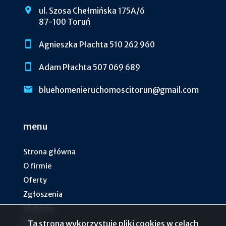
ul. Szosa Chełmińska 175A/6
87-100 Toruń
Agnieszka Płachta 510 262 960
Adam Płachta 507 069 689
bluehomenieruchomoscitorun@gmail.com
menu
Strona główna
O firmie
Oferty
Zgłoszenia
Ulubione
Blog
Ta strona wykorzystuje pliki cookies w celach