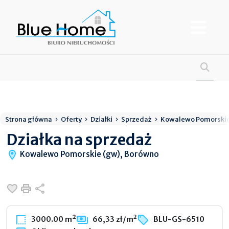
Strona główna
Oferty
Działki
Sprzedaż
Kowalewo Pomorskie
Działka na sprzedaż
Kowalewo Pomorskie (gw), Borówno
Dodaj do ulubionych
Drukuj
Udostępnij
2
3000.00 m²
66,33 zł/m
BLU-GS-6510