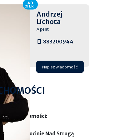
40
OFERT
Andrzej
Lichota
Agent
883200944
Napisz wiadomość
CHOMOŚCI
E Nieruchomości:
owy w Grębocinie Nad Strugą