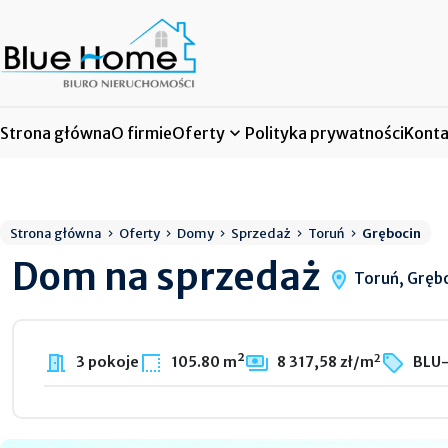
Strona główna
O firmie
Oferty
Polityka prywatności
Konta
Strona główna
Oferty
Domy
Sprzedaż
Toruń
Grębocin
Dom na sprzedaż
Toruń, Gręb
2
3 pokoje
105.80 m²
8 317,58 zł/m
BLU-