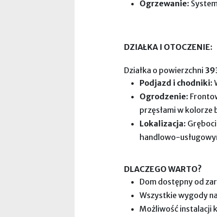
Ogrzewanie:
System 
DZIAŁKA I OTOCZENIE:
Działka o powierzchni
39
Podjazd i chodniki:
W
Ogrodzenie:
Frontow
przęsłami w kolorze
Lokalizacja:
Gręboci
handlowo-usługowym 
DLACZEGO WARTO?
Dom dostępny od za
Wszystkie wygody na
Możliwość instalacji 