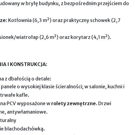
dowany w bryłę budynku, z bezpośrednim przejściem do
ze:
Kotłownia (6,3 m²) oraz praktyczny schowek (2,7
ionek/wiatrołap (2,6 m²) oraz korytarz (4,1 m²).
A I KONSTRUKCJA:
 z dbałością o detale:
anele o wysokiej klasie ścieralności; w salonie, kuchni i
 trwałe kafle.
na PCV wyposażone w
rolety zewnętrzne
. Drzwi
ne, antywłamaniowe.
turalny
cie blachodachówką.