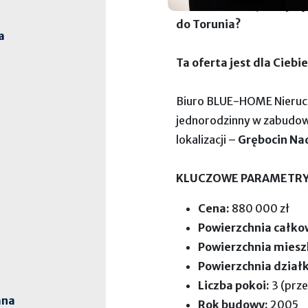
Szukasz domu, który ł
do Torunia?
a
Ta oferta jest dla Ciebie
Biuro BLUE-HOME Nieruc
jednorodzinny w zabudow
lokalizacji –
Grębocin Na
KLUCZOWE PARAMETRY
Cena:
880 000 zł
Powierzchnia całko
Powierzchnia miesz
Powierzchnia działk
Liczba pokoi:
3 (prze
ana
Rok budowy:
2005