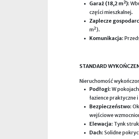
Garaż (18,2 m²):
Wbu
części mieszkalnej.
Zaplecze gospodarc
m²).
Komunikacja:
Przeds
STANDARD WYKOŃCZENI
Nieruchomość wykończona
Podłogi:
W pokojach p
łazience praktyczne i
Bezpieczeństwo:
Ok
wejściowe wzmocnio
Elewacja:
Tynk struk
Dach:
Solidne pokry