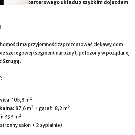
ączy wygodę parterowego układu z szybkim dojazdem
!
homości ma przyjemność zaprezentować ciekawy dom
ie szeregowej (segment narożny), położony w pożądanej
d Strugą
.
:
wita:
105,8 m²
kalna:
87,6 m² + garaż 18,2 m²
i:
393 m²
stronny salon + 2 sypialnie)