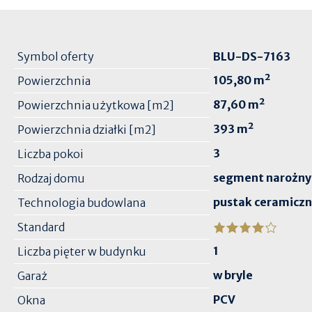
Symbol oferty
BLU-DS-7163
105,80 m²
Powierzchnia
87,60 m²
Powierzchnia użytkowa [m2]
393 m²
Powierzchnia działki [m2]
3
Liczba pokoi
segment narożny
Rodzaj domu
pustak ceramicz
Technologia budowlana
Standard
1
Liczba pięter w budynku
w bryle
Garaż
PCV
Okna