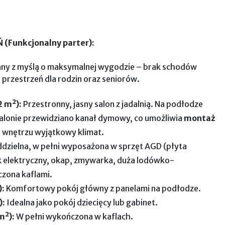
Funkcjonalny parter):
ny z myślą o maksymalnej wygodzie – brak schodów
a przestrzeń dla rodzin oraz seniorów.
2 m²):
Przestronny, jasny salon z jadalnią. Na podłodze
salonie przewidziano kanał dymowy, co umożliwia
montaż
a wnętrzu wyjątkowy klimat.
dzielna, w pełni wyposażona w sprzęt AGD (płyta
k elektryczny, okap, zmywarka, duża lodówko-
zona kaflami.
):
Komfortowy pokój główny z panelami na podłodze.
):
Idealna jako pokój dziecięcy lub gabinet.
m²):
W pełni wykończona w kaflach.