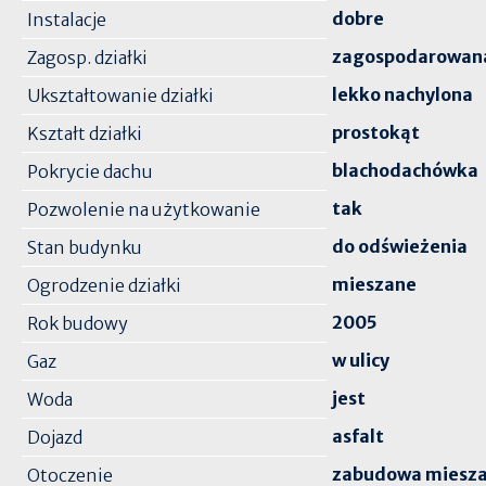
dobre
Instalacje
zagospodarowan
Zagosp. działki
lekko nachylona
Ukształtowanie działki
prostokąt
Kształt działki
blachodachówka
Pokrycie dachu
tak
Pozwolenie na użytkowanie
do odświeżenia
Stan budynku
mieszane
Ogrodzenie działki
2005
Rok budowy
w ulicy
Gaz
jest
Woda
asfalt
Dojazd
zabudowa miesz
Otoczenie