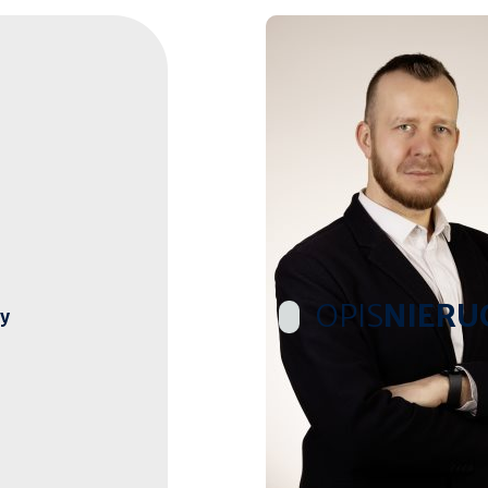
OPIS
NIERU
ny
WYŁĄCZNIE W BLUE-HOM
Komfortowy dom parter