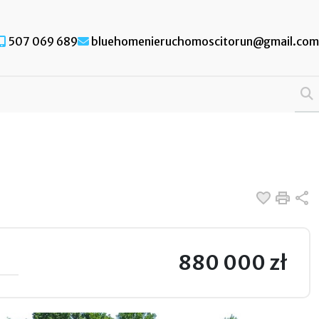
507 069 689
bluehomenieruchomoscitorun@gmail.com
Dodaj d
Druk
U
880 000 zł