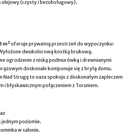
olejowy (czysty i bezobsługowy).
3 m²
oferuje prywatną przestrzeń do wypoczynku:
yłożone dwukolorową kostką brukową.
e ogrodzenie z niską podmurówką i drewnianymi
 brązowym doskonale komponuje się z bryłą domu.
n Nad Strugą to oaza spokoju z doskonałym zapleczem
i błyskawicznym połączeniem z Toruniem.
raz
 jednym poziomie.
kominka w salonie.