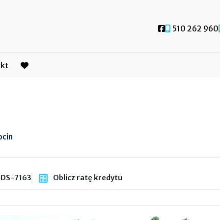
Social link
510 262 960
kt
favorite
ocin
DS-7163
Oblicz ratę kredytu