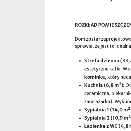
ROZKŁAD POMIESZCZEŃ (
Dom został zaprojektowa
sprawia, że jest to idealn
Strefa dzienna (33,
estetyczne kafle. W 
kominka
, który nad
Kuchnia (6,8 m²):
Od
ceramiczna, piekarni
zamrażarka). Wykońc
Sypialnia 1 (14,0 m²
Sypialnia 2 (10,9 m²
Łazienka z WC (4,8 