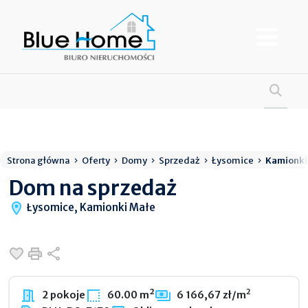
Strona główna
Oferty
Domy
Sprzedaż
Łysomice
Kamionki
Dom na sprzedaż
Łysomice, Kamionki Małe
Dodaj do ulubionych
Drukuj
Udostępnij
2
2 pokoje
60.00 m²
6 166,67 zł/m